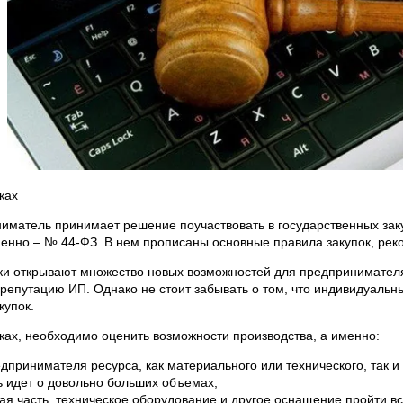
ках
матель принимает решение поучаствовать в государственных заку
енно – № 44-ФЗ. В нем прописаны основные правила закупок, реко
пки открывают множество новых возможностей для предпринимателя
 репутацию ИП. Однако не стоит забывать о том, что индивидуальн
купок.
пках, необходимо оценить возможности производства, а именно:
едпринимателя ресурса, как материального или технического, так и
ь идет о довольно больших объемах;
ая часть, техническое оборудование и другое оснащение пройти в