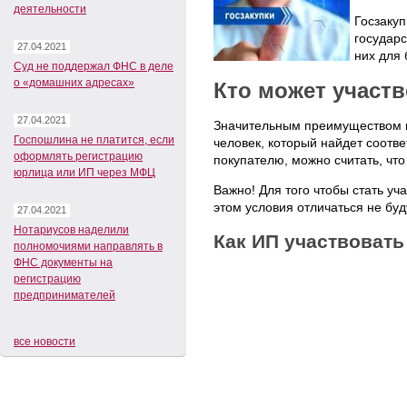
деятельности
Госзакуп
государс
27.04.2021
них для 
Суд не поддержал ФНС в деле
о «домашних адресах»
Кто может участв
27.04.2021
Значительным преимуществом го
Госпошлина не платится, если
человек, который найдет соотв
оформлять регистрацию
покупателю, можно считать, что
юрлица или ИП через МФЦ
Важно! Для того чтобы стать уч
этом условия отличаться не буд
27.04.2021
Нотариусов наделили
Как ИП участвовать
полномочиями направлять в
ФНС документы на
регистрацию
предпринимателей
все новости