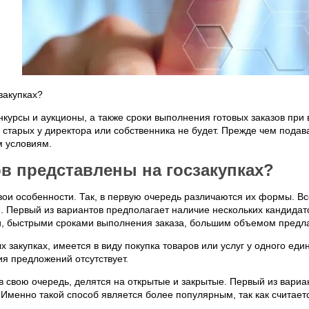
 закупках?
онкурсы и аукционы, а также сроки выполнения готовых заказов п
 старых у директора или собственника не будет. Прежде чем пода
м условиям.
в представлены на госзакупках?
вои особенности. Так, в первую очередь различаются их формы. В
. Первый из вариантов предполагает наличие нескольких кандидато
 быстрыми сроками выполнения заказа, большим объемом предлага
х закупках, имеется в виду покупка товаров или услуг у одного еди
ия предложений отсутствует.
в свою очередь, делятся на открытые и закрытые. Первый из вариа
 Именно такой способ является более популярным, так как считае