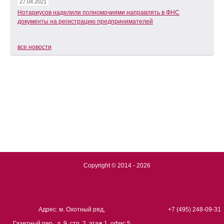
27.04.2021
Нотариусов наделили полномочиями направлять в ФНС
документы на регистрацию предпринимателей
все новости
Copyright © 2014 - 2026
Адрес: м. Охотный ряд,
+7 (495) 248-09-31
Газетный пер., д. 9, стр. 2, этаж 1, офис 5