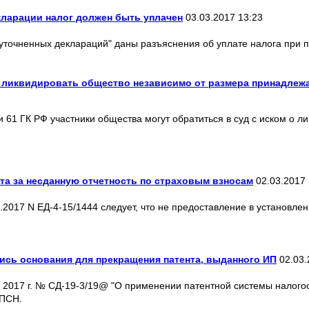
кларации налог должен быть уплачен
03.03.2017 13:23
точненных деклараций" даны разъяснения об уплате налога при 
д ликвидировать общество независимо от размера принадлеж
ьи 61 ГК РФ участники общества могут обратиться в суд с иском о 
та за несданную отчетность по страховым взносам
02.03.2017 
.2017 N ЕД-4-15/1444 следует, что не предоставление в установле
лись основания для прекращения патента, выданного ИП
02.03.
2017 г. № СД-19-3/19@ "О применении патентной системы налогоо
 ПСН.