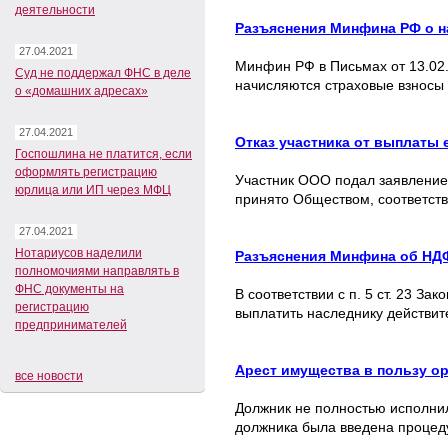
деятельности
Разъяснения Минфина РФ о н
27.04.2021
Минфин РФ в Письмах от 13.02.1
Суд не поддержал ФНС в деле
начисляются страховые взнос
о «домашних адресах»
27.04.2021
Отказ участника от выплаты
Госпошлина не платится, если
оформлять регистрацию
Участник ООО подал заявление о
юрлица или ИП через МФЦ
принято Обществом, соответст
27.04.2021
Нотариусов наделили
Разъяснения Минфина об НДФ
полномочиями направлять в
ФНС документы на
В соответствии с п. 5 ст. 23 З
регистрацию
выплатить наследнику действит
предпринимателей
Арест имущества в пользу ор
все новости
Должник не полностью исполнил
должника была введена процеду