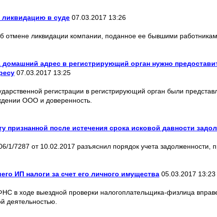
 ликвидацию в суде
07.03.2017 13:26
об отмене ликвидации компании, поданное ее бывшими работникам
а домашний адрес в регистрирующий орган нужно предостав
ресу
07.03.2017 13:25
ударственной регистрации в регистрирующий орган были представл
ждении ООО и доверенность.
ту признанной после истечения срока исковой давности задо
/1/7287 от 10.02.2017 разъяснил порядок учета задолженности, п
го ИП налоги за счет его личного имущества
05.03.2017 13:23
Ф ФНС в ходе выездной проверки налогоплательщика-физлица вправе
й деятельностью.