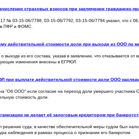
ачислении страховых взносов при заключении гражданско-пр
7 № 03-15-06/7788, 03-15-06/7792, 03-15-06/7794 указал, что с 06
ы в ПФР и ФОМС.
 ему действительной стоимости доли при выходе из ООО по 
 выходе из его состава, указав в заявлении, что отказывается от
вующие изменения внесены в ЕГРЮЛ.
Л при выплате действительной стоимости доли ООО наслед
акона "Об ООО" если согласие на переход доли умершего участника
ельную стоимость доли.
ганизации не делает её залоговым кредитором при банкротс
 решение суда, в качестве обеспечительной меры судом был нало
ра наблюдения в рамках процесса о признании его банкротом.