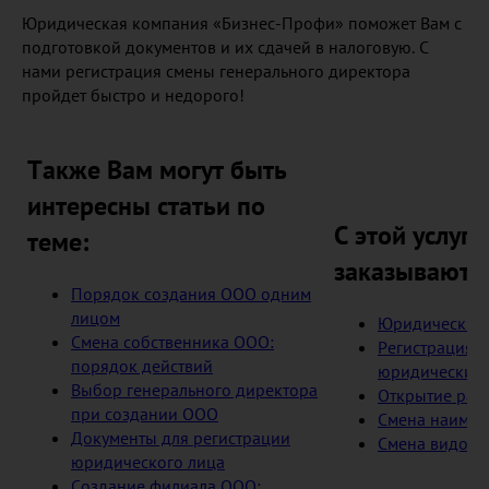
Юридическая компания «Бизнес-Профи» поможет Вам с
подготовкой документов и их сдачей в налоговую. С
нами регистрация смены генерального директора
пройдет быстро и недорого!
Также Вам могут быть
интересны статьи по
С этой услуго
теме:
заказывают:
Порядок создания ООО одним
лицом
Юридические 
Смена собственника ООО:
Регистрация 
порядок действий
юридическим
Выбор генерального директора
Открытие расч
при создании ООО
Смена наимен
Документы для регистрации
Смена видов д
юридического лица
Создание филиала ООО: