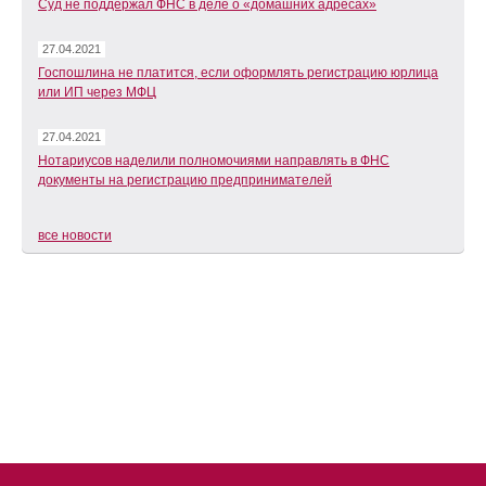
Суд не поддержал ФНС в деле о «домашних адресах»
27.04.2021
Госпошлина не платится, если оформлять регистрацию юрлица
или ИП через МФЦ
27.04.2021
Нотариусов наделили полномочиями направлять в ФНС
документы на регистрацию предпринимателей
все новости